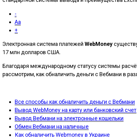
-
Aa
+
Э
лектронная система платежей
WebMoney
существу
17 млн долларов США.
Благодаря международному статусу системы расчёт
рассмотрим, как обналичить деньги с Вебмани в ра
Все способы как обналичить деньги с Вебмани
Вывод WebMoney на карту или банковский счет
Вывод Вебмани на электронные кошельки
Обмен Вебмани на наличные
Как обналичить Webmoney в Украине