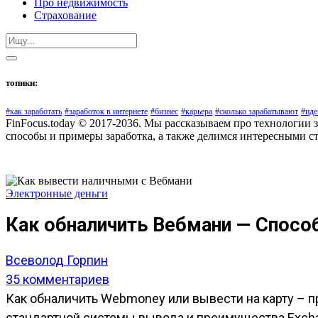
Про недвижимость
Страхование
топики:
#как заработать
#заработок в интернете
#бизнес
#карьера
#сколько зарабатывают
#иде
FinFocus.today © 2017-2036. Мы рассказываем про технологии 
способы и примеры заработка, а также делимся интересными с
Электронные деньги
Как обналичить Вебмани — Спосо
Всеволод Горпин
35 комментариев
Как обналичить Webmoney или вывести на карту – п
стандартной системы вывода и преимущества Excha