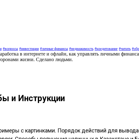
и
#вопросы
#инвестиции
#личные финансы
#недвижимость
#кредитование
#читать
#обр
заработка в интернете и офлайн, как управлять личными финанс
торонами жизни. Сделано людьми.
бы и Инструкции
римеры с картинками. Порядок действий для вывода 
nger. Способы получения наличных в Казахстане и Б