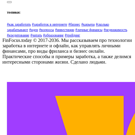
топики:
#как заработать
#заработок в интернете
#бизнес
#карьера
#сколько
зарабатывают
#идеи
#вопросы
#инвестиции
#личные финансы
#недвижимость
#кредитование
#читать
#образование
#трейдинг
FinFocus.today © 2017-2036. Мы рассказываем про технологии
заработка в интернете и офлайн, как управлять личными
финансами, про виды фриланса и бизнес онлайн.
Практические способы и примеры заработка, а также делимся
интересными сторонами жизни. Сделано людьми.