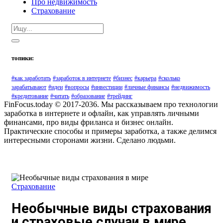
Про недвижимость
Страхование
топики:
#как заработать
#заработок в интернете
#бизнес
#карьера
#сколько
зарабатывают
#идеи
#вопросы
#инвестиции
#личные финансы
#недвижимость
#кредитование
#читать
#образование
#трейдинг
FinFocus.today © 2017-2036. Мы рассказываем про технологии
заработка в интернете и офлайн, как управлять личными
финансами, про виды фриланса и бизнес онлайн.
Практические способы и примеры заработка, а также делимся
интересными сторонами жизни. Сделано людьми.
Страхование
Необычные виды страхования
и страховые случаи в мире