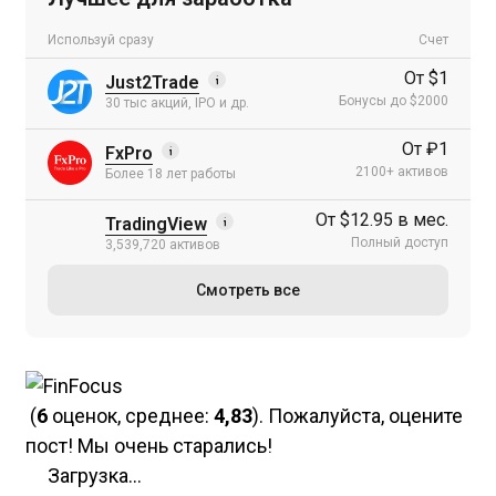
Используй сразу
Счет
От $1
Just2Trade
Бонусы до $2000
30 тыс акций, IPO и др.
От ₽1
FxPro
2100+ активов
Более 18 лет работы
От $12.95 в мес.
TradingView
Полный доступ
3,539,720 активов
Смотреть все
(
6
оценок, среднее:
4,83
). Пожалуйста, оцените
пост! Мы очень старались!
Загрузка...