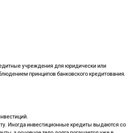
кредитные учреждения для юридически или
облюдением принципов банковского кредитования.
инвестиций.
рату. Иногда инвестиционные кредиты выдаются со
нты, а основное тело долга погашается уже в