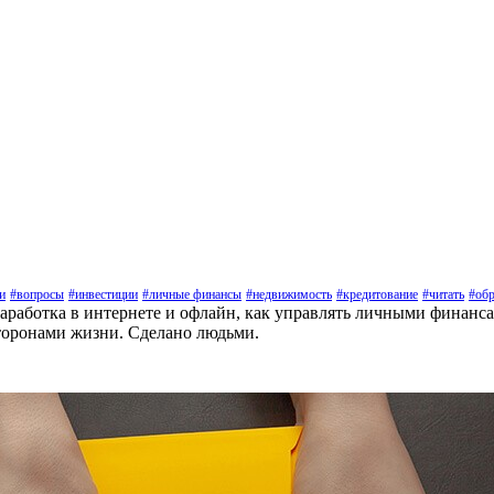
и
#вопросы
#инвестиции
#личные финансы
#недвижимость
#кредитование
#читать
#обр
заработка в интернете и офлайн, как управлять личными финанс
торонами жизни. Сделано людьми.