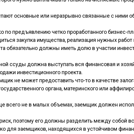
упают основные или неразрывно связанные с ними о
о по предъявлению четко проработанного бизнес-пла
диться закупка имущества, реализация нужных работ 
а обязательно должны иметь долю в участии инвести
ной ссуды должна выступать вся финансовая и хозя
родажи инвестиционного проекта.
щик не может предоставить что-то в качестве залог
, государственного органа, материнского или аффил
е всего не в малых объемах, заемщик должен исполь
риск, поэтому его должны разделить между собой вс
о для заемщиков, находящихся в устойчивом финан