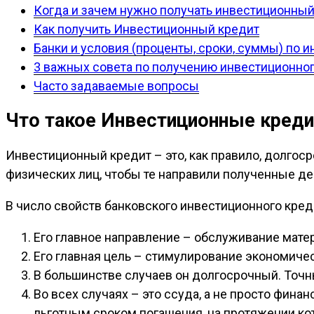
Когда и зачем нужно получать инвестиционный
Как получить Инвестиционный кредит
Банки и условия (проценты, сроки, суммы) по
3 важных совета по получению инвестиционног
Часто задаваемые вопросы
Что такое Инвестиционные кред
Инвестиционный кредит – это, как правило, долго
физических лиц, чтобы те направили полученные д
В число свойств банковского инвестиционного кред
Его главное направление – обслуживание мате
Его главная цель – стимулирование экономичес
В большинстве случаев он долгосрочный. Точн
Во всех случаях – это ссуда, а не просто фин
льготным сроком погашения, на протяжении ко