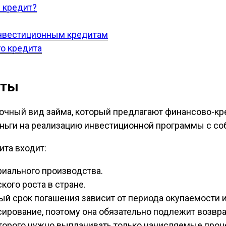
 кредит?
 инвестиционным кредитам
о кредита
иты
срочный вид займа, который предлагают финансово-
еньги на реализацию инвестиционной программы с с
ита входит:
риального производства.
кого роста в стране.
ый срок погашения зависит от периода окупаемости 
ансирование, поэтому она обязательно подлежит возв
торого нужно выплачивать только начисляемые проце