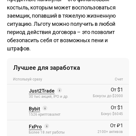
костыль, которым может воспользоваться
заемщик, попавший в тяжелую жизненную
ситуацию. Льготу можно получить в любой
период действия договора – это позволит
обезопасить себя от возможных пени и
штрафов.
Лучшее для заработка
Используй сразу
Счет
От $1
Just2Trade
Бонусы до $2000
30 тыс акций, IPO и др.
От $1
Bybit
Бонус $6045
1526 криптовалют
От ₽1
FxPro
2100+ активов
Более 18 лет работы