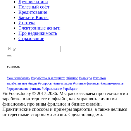
Лучшие книги
Полезный софт
Кредитование
Банки и Карты
Ипотека
Электронные деньги
Про недвижимость
Страхование
топики:
#как заработать
#заработок в интернете
#бизнес
#карьера
#сколько
зарабатывают
#идеи
#вопросы
#инвестиции
#личные финансы
#недвижимость
#кредитование
#читать
#образование
#трейдинг
FinFocus.today © 2017-2036. Мы рассказываем про технологии
заработка в интернете и офлайн, как управлять личными
финансами, про виды фриланса и бизнес онлайн.
Практические способы и примеры заработка, а также делимся
интересными сторонами жизни. Сделано людьми.