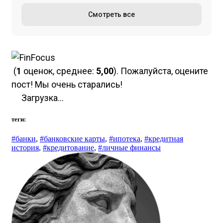
Смотреть все
(
1
оценок, среднее:
5,00
). Пожалуйста, оцените
пост! Мы очень старались!
Загрузка...
теги:
#банки
,
#банковские карты
,
#ипотека
,
#кредитная
история
,
#кредитование
,
#личные финансы