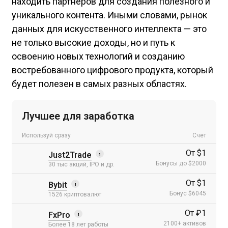
находить партнеров для создания полезного и
уникального контента. Иными словами, рынок
данных для искусственного интеллекта — это
не только высокие доходы, но и путь к
освоению новых технологий и созданию
востребованного цифрового продукта, который
будет полезен в самых разных областях.
Лучшее для заработка
Используй сразу
Счет
От $1
Just2Trade
Бонусы до $2000
30 тыс акций, IPO и др.
От $1
Bybit
Бонус $6045
1526 криптовалют
От ₽1
FxPro
2100+ активов
Более 18 лет работы