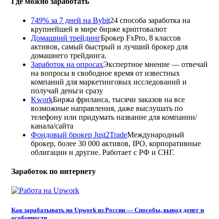
Где можно заработать
749% за 7 дней на Bybit
24 способа заработка на
крупнейшей в мире бирже криптовалют
Домашний трейдинг
Брокер FxPro, 8 классов
активов, самый быстрый и лучший брокер для
домашнего трейдинга.
Заработок на опросах
Экспертное мнение — отвечай
на вопросы в свободное время от известных
компаний для маркетинговых исследований и
получай деньги сразу
Kwork
Биржа фриланса, тысячи заказов на все
возможные направления, даже выслушать по
телефону или придумать название для компании/
канала/сайта
Фондовый брокер Just2Trade
Международный
брокер, более 30 000 активов, IPO, корпоративные
облигации и другие. Работает с РФ и СНГ.
Заработок по интернету
Как зарабатывать на Upwork из России — Способы, вывод денег и
особенности