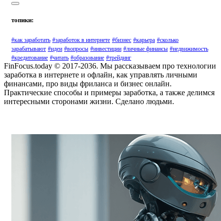
топики:
#как заработать
#заработок в интернете
#бизнес
#карьера
#сколько
зарабатывают
#идеи
#вопросы
#инвестиции
#личные финансы
#недвижимость
#кредитование
#читать
#образование
#трейдинг
FinFocus.today © 2017-2036. Мы рассказываем про технологии
заработка в интернете и офлайн, как управлять личными
финансами, про виды фриланса и бизнес онлайн.
Практические способы и примеры заработка, а также делимся
интересными сторонами жизни. Сделано людьми.