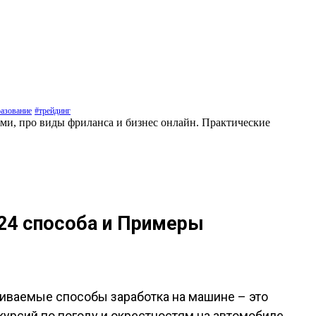
азование
#трейдинг
ами, про виды фриланса и бизнес онлайн. Практические
 24 способа и Примеры
чиваемые способы заработка на машине – это
урсий по погоду и окрестностям на автомобиле.