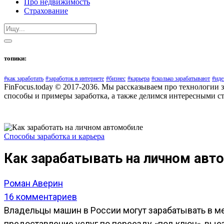
Про недвижимость
Страхование
топики:
#как заработать
#заработок в интернете
#бизнес
#карьера
#сколько зарабатывают
#иде
FinFocus.today © 2017-2036. Мы рассказываем про технологии 
способы и примеры заработка, а также делимся интересными с
Способы заработка и карьера
Как зарабатывать на личном авто
Роман Аверин
16 комментариев
Владельцы машин в России могут зарабатывать в ме
предоставление услуг по переезду «под ключ», вы