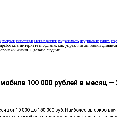
и
#вопросы
#инвестиции
#личные финансы
#недвижимость
#кредитование
#читать
#обр
заработка в интернете и офлайн, как управлять личными финанс
торонами жизни. Сделано людьми.
мобиле 100 000 рублей в месяц —
сяц от 10 000 до 150 000 руб. Наиболее высокоопла
ездные автомойки и проведение индивидуальных экск