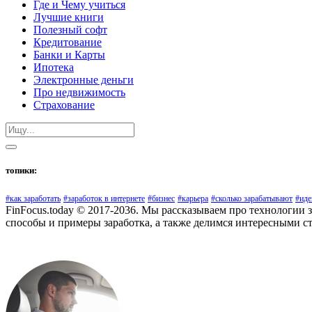
Где и Чему учиться
Лучшие книги
Полезный софт
Кредитование
Банки и Карты
Ипотека
Электронные деньги
Про недвижимость
Страхование
топики:
#как заработать
#заработок в интернете
#бизнес
#карьера
#сколько зарабатывают
#иде
FinFocus.today © 2017-2036. Мы рассказываем про технологии 
способы и примеры заработка, а также делимся интересными с