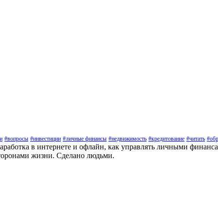
и
#вопросы
#инвестиции
#личные финансы
#недвижимость
#кредитование
#читать
#обр
заработка в интернете и офлайн, как управлять личными финанс
торонами жизни. Сделано людьми.