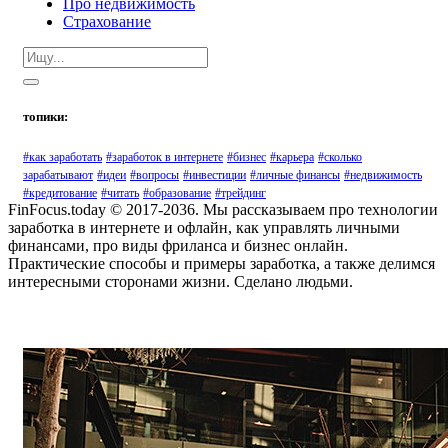
Про недвижимость
Страхование
топики:
#как заработать
#заработок в интернете
#бизнес
#карьера
#сколько
зарабатывают
#идеи
#вопросы
#инвестиции
#личные финансы
#недвижимость
#кредитование
#читать
#образование
#трейдинг
FinFocus.today © 2017-2036. Мы рассказываем про технологии
заработка в интернете и офлайн, как управлять личными
финансами, про виды фриланса и бизнес онлайн.
Практические способы и примеры заработка, а также делимся
интересными сторонами жизни. Сделано людьми.