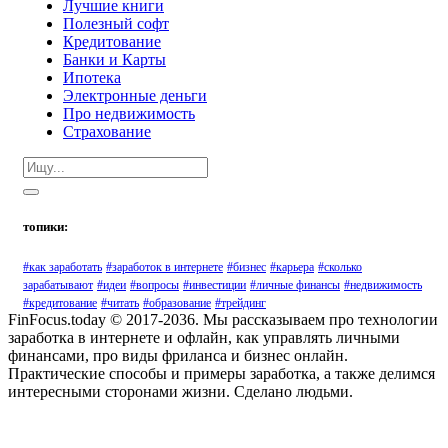
Лучшие книги
Полезный софт
Кредитование
Банки и Карты
Ипотека
Электронные деньги
Про недвижимость
Страхование
топики:
#как заработать
#заработок в интернете
#бизнес
#карьера
#сколько
зарабатывают
#идеи
#вопросы
#инвестиции
#личные финансы
#недвижимость
#кредитование
#читать
#образование
#трейдинг
FinFocus.today © 2017-2036. Мы рассказываем про технологии
заработка в интернете и офлайн, как управлять личными
финансами, про виды фриланса и бизнес онлайн.
Практические способы и примеры заработка, а также делимся
интересными сторонами жизни. Сделано людьми.