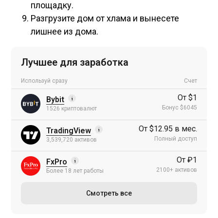
площадку.
Разгрузите дом от хлама и вынесете
лишнее из дома.
Лучшее для заработка
Используй сразу
Счет
От $1
Bybit
Бонус $6045
1526 криптовалют
От $12.95 в мес.
TradingView
Полный доступ
3,539,720 активов
От ₽1
FxPro
2100+ активов
Более 18 лет работы
Смотреть все