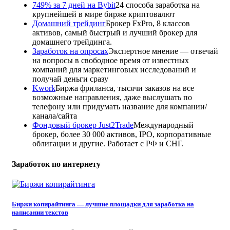
749% за 7 дней на Bybit
24 способа заработка на
крупнейшей в мире бирже криптовалют
Домашний трейдинг
Брокер FxPro, 8 классов
активов, самый быстрый и лучший брокер для
домашнего трейдинга.
Заработок на опросах
Экспертное мнение — отвечай
на вопросы в свободное время от известных
компаний для маркетинговых исследований и
получай деньги сразу
Kwork
Биржа фриланса, тысячи заказов на все
возможные направления, даже выслушать по
телефону или придумать название для компании/
канала/сайта
Фондовый брокер Just2Trade
Международный
брокер, более 30 000 активов, IPO, корпоративные
облигации и другие. Работает с РФ и СНГ.
Заработок по интернету
Биржи копирайтинга — лучшие площадки для заработка на
написании текстов