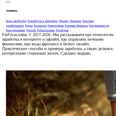
топики:
#как заработать
#заработок в интернете
#бизнес
#карьера
#сколько
зарабатывают
#идеи
#вопросы
#инвестиции
#личные финансы
#недвижимость
#кредитование
#читать
#образование
#трейдинг
FinFocus.today © 2017-2036. Мы рассказываем про технологии
заработка в интернете и офлайн, как управлять личными
финансами, про виды фриланса и бизнес онлайн.
Практические способы и примеры заработка, а также делимся
интересными сторонами жизни. Сделано людьми.