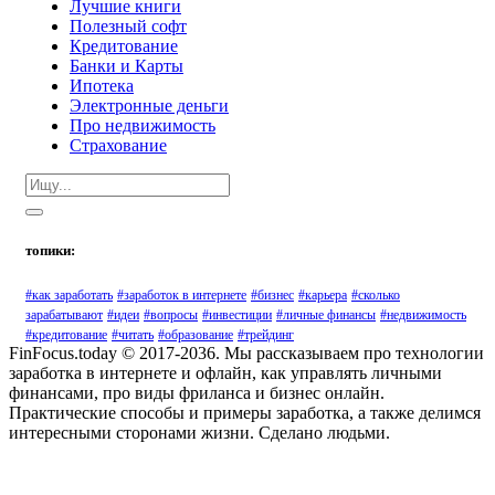
Лучшие книги
Полезный софт
Кредитование
Банки и Карты
Ипотека
Электронные деньги
Про недвижимость
Страхование
топики:
#как заработать
#заработок в интернете
#бизнес
#карьера
#сколько
зарабатывают
#идеи
#вопросы
#инвестиции
#личные финансы
#недвижимость
#кредитование
#читать
#образование
#трейдинг
FinFocus.today © 2017-2036. Мы рассказываем про технологии
заработка в интернете и офлайн, как управлять личными
финансами, про виды фриланса и бизнес онлайн.
Практические способы и примеры заработка, а также делимся
интересными сторонами жизни. Сделано людьми.