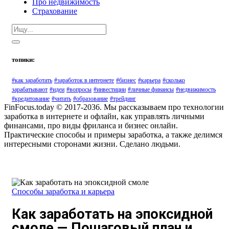
Про недвижимость
Страхование
топики:
#как заработать
#заработок в интернете
#бизнес
#карьера
#сколько
зарабатывают
#идеи
#вопросы
#инвестиции
#личные финансы
#недвижимость
#кредитование
#читать
#образование
#трейдинг
FinFocus.today © 2017-2036. Мы рассказываем про технологии
заработка в интернете и офлайн, как управлять личными
финансами, про виды фриланса и бизнес онлайн.
Практические способы и примеры заработка, а также делимся
интересными сторонами жизни. Сделано людьми.
Способы заработка и карьера
Как заработать на эпоксидной
смоле — Пошаговый план и