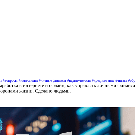
и
#вопросы
#инвестиции
#личные финансы
#недвижимость
#кредитование
#читать
#обр
заработка в интернете и офлайн, как управлять личными финанс
торонами жизни. Сделано людьми.