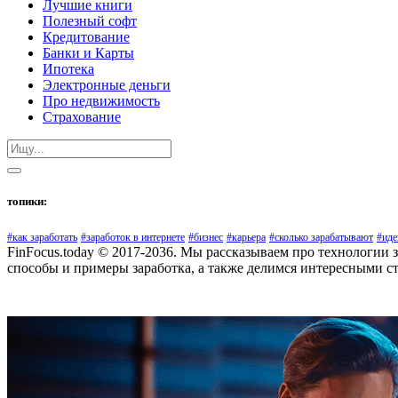
Лучшие книги
Полезный софт
Кредитование
Банки и Карты
Ипотека
Электронные деньги
Про недвижимость
Страхование
топики:
#как заработать
#заработок в интернете
#бизнес
#карьера
#сколько зарабатывают
#иде
FinFocus.today © 2017-2036. Мы рассказываем про технологии 
способы и примеры заработка, а также делимся интересными с