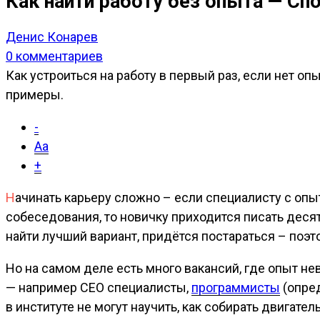
Как найти работу без опыта — С
Денис Конарев
0 комментариев
Как устроиться на работу в первый раз, если нет оп
примеры.
-
Aa
+
Н
ачинать карьеру сложно – если специалисту с опы
собеседования, то новичку приходится писать деся
найти лучший вариант, придётся постараться – поэт
Но на самом деле есть много вакансий, где опыт не
— например СЕО специалисты,
программисты
(опре
в институте не могут научить, как собирать двигател