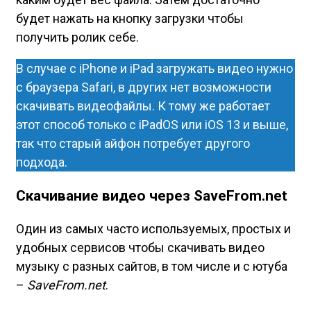
будет нажать на кнопку загрузки чтобы
получить ролик себе.
В случае с iPhone и iPad загружать видео нужно
с браузера Safari, в других нет возможности
скачивать видеофайлы. К тому же работает
этот способ только с iPadOS или iOS 13 и выше,
так что старый айфон потребует другого
подхода.
Скачивание видео через SaveFrom.net
Один из самых часто используемых, простых и
удобных сервисов чтобы скачивать видео
музыку с разных сайтов, в том числе и с ютуба
–
SaveFrom.net
.