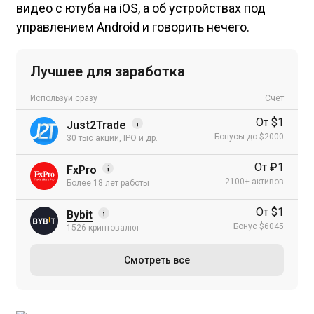
видео с ютуба на iOS, а об устройствах под
управлением Android и говорить нечего.
Лучшее для заработка
Используй сразу
Счет
От $1
Just2Trade
Бонусы до $2000
30 тыс акций, IPO и др.
От ₽1
FxPro
2100+ активов
Более 18 лет работы
От $1
Bybit
Бонус $6045
1526 криптовалют
Смотреть все