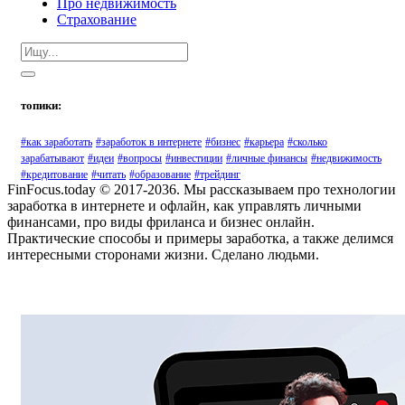
Про недвижимость
Страхование
топики:
#как заработать
#заработок в интернете
#бизнес
#карьера
#сколько
зарабатывают
#идеи
#вопросы
#инвестиции
#личные финансы
#недвижимость
#кредитование
#читать
#образование
#трейдинг
FinFocus.today © 2017-2036. Мы рассказываем про технологии
заработка в интернете и офлайн, как управлять личными
финансами, про виды фриланса и бизнес онлайн.
Практические способы и примеры заработка, а также делимся
интересными сторонами жизни. Сделано людьми.