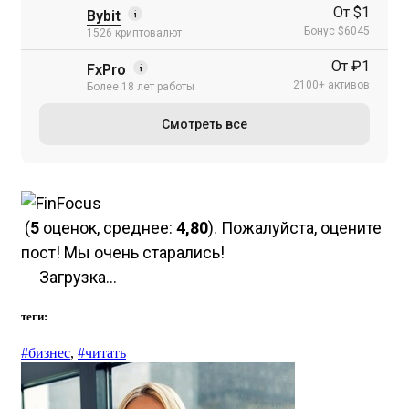
От $1
Bybit
Бонус $6045
1526 криптовалют
От ₽1
FxPro
2100+ активов
Более 18 лет работы
Смотреть все
(
5
оценок, среднее:
4,80
). Пожалуйста, оцените
пост! Мы очень старались!
Загрузка...
теги:
#бизнес
,
#читать