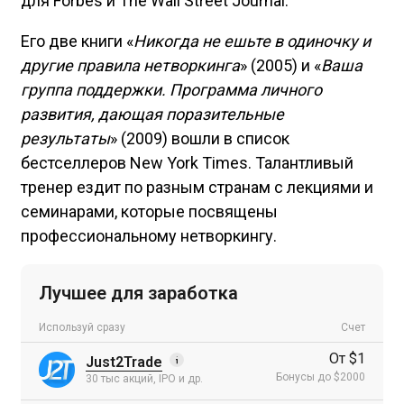
для Forbes и The Wall Street Journal.
Его две книги «
Никогда не ешьте в одиночку и
другие правила нетворкинга
» (2005) и «
Ваша
группа поддержки. Программа личного
развития, дающая поразительные
результаты
» (2009) вошли в список
бестселлеров New York Times. Талантливый
тренер ездит по разным странам с лекциями и
семинарами, которые посвящены
профессиональному нетворкингу.
Лучшее для заработка
Используй сразу
Счет
От $1
Just2Trade
Бонусы до $2000
30 тыс акций, IPO и др.