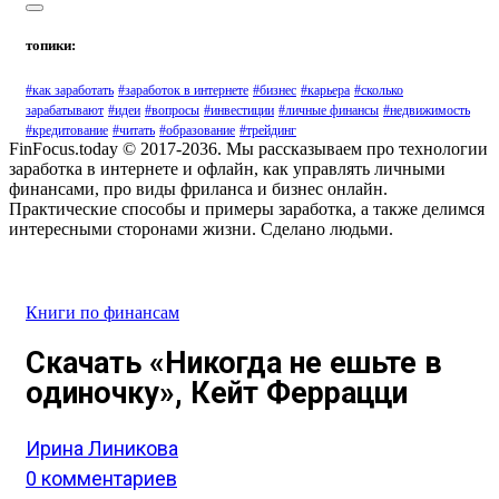
топики:
#как заработать
#заработок в интернете
#бизнес
#карьера
#сколько
зарабатывают
#идеи
#вопросы
#инвестиции
#личные финансы
#недвижимость
#кредитование
#читать
#образование
#трейдинг
FinFocus.today © 2017-2036. Мы рассказываем про технологии
заработка в интернете и офлайн, как управлять личными
финансами, про виды фриланса и бизнес онлайн.
Практические способы и примеры заработка, а также делимся
интересными сторонами жизни. Сделано людьми.
Книги по финансам
Скачать «Никогда не ешьте в
одиночку», Кейт Феррацци
Ирина Линикова
0 комментариев